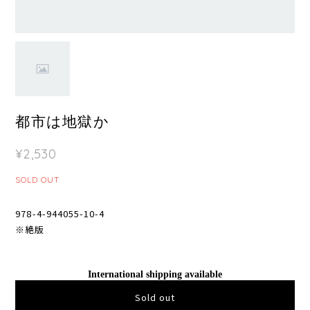
都市は地獄か
¥2,530
SOLD OUT
978-4-944055-10-4
※絶版
International shipping available
Sold out