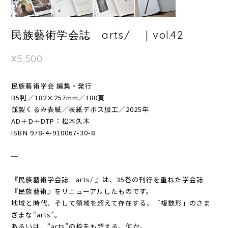
民族藝術学会誌 arts/ ｜vol.42
¥5,500
民族藝術学会 編集・発行
B5判／182×257mm／180頁
並製くるみ表紙／表紙デボス加工／2025年
AD＋D＋DTP：松本久木
ISBN 978-4-910067-30-8
─
『民族藝術学会誌 arts/ 』は、35巻の刊行を重ねた学会誌
『民族藝術』をリニューアルしたものです。
地域と時代、そして領域を超えて存在する、「複数形」のさま
ざまな“arts”。
あるいは、“arts”の枠をも超える、何か。