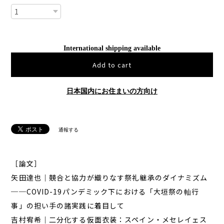
International shipping available
Add to cart
日本国内にお住まいの方向け
通報する
［論文］
矢田達也｜競合と協力が織りなす祭礼継承のダイナミズム
──COVID-19パンデミック下における「大垣祭の軕行
事」の担い手の諸実践に着目して
吉村宥希｜二分化する仮面衣装：スペイン・メセレイェス