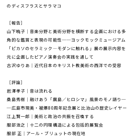
のディスフラスとサラマコ
［報告］
山下暁子｜音楽分野と美術分野を横断する企画における多
角的な鑑賞と表現の可能性──ヨックモックミュージアム
「ピカソのセラミック―モダンに触れる」展の展示内容を
元に企画したピアノ演奏会の実践を通して
古沢ゆりあ｜近代日本のキリスト教美術の西洋での受容
［評論］
岩澤孝子｜音は流れる
桑島秀樹｜融けあう「廣島／ヒロシマ」風景のモノ語り─
─広島市現美・被爆80周年記念展と比治山の歴史レイヤー
江上賢一郎｜美術と政治の共振を召喚する
服部浩之｜十二の円環構造による包括的展覧会
服部 正｜アール・ブリュットの現在地