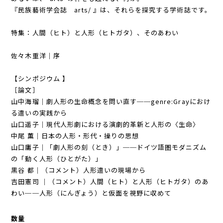
『民族藝術学会誌 arts/ 』は、それらを探究する学術誌です。
特集：人間（ヒト）と人形（ヒトガタ）、そのあわい
佐々木重洋｜序
【シンポジウム 】
［論文］
山中海瑠｜劇人形の生命概念を問い直す──genre:Grayにおけ
る遣いの実践から
山口遥子｜現代人形劇における演劇的革新と人形の〈生命〉
中尾 薫｜日本の人形・形代・操りの思想
山口庸子｜「劇人形の刻（とき）」──ドイツ語圏モダニズム
の「動く人形（ひとがた）」
黒谷 都｜（コメント）人形遣いの現場から
吉田憲司 ｜（コメント）人間（ヒト）と人形（ヒトガタ）のあ
わい──人形（にんぎょう）と仮面を視野に収めて
数量