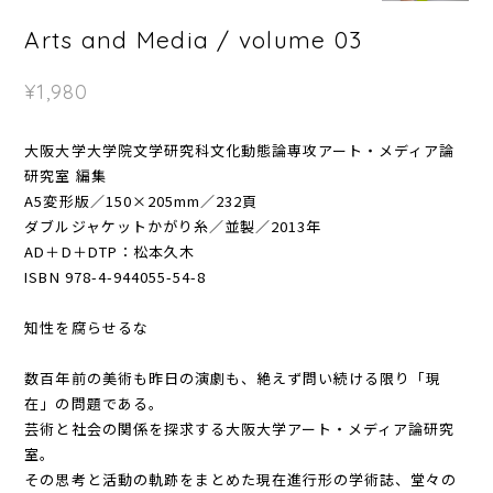
Arts and Media / volume 03
¥1,980
大阪大学大学院文学研究科文化動態論専攻アート・メディア論
研究室 編集
A5変形版／150×205mm／232頁
ダブルジャケットかがり糸／並製／2013年
AD＋D＋DTP：松本久木
ISBN 978-4-944055-54-8
知性を腐らせるな
数百年前の美術も昨日の演劇も、絶えず問い続ける限り「現
在」の問題である。
芸術と社会の関係を探求する大阪大学アート・メディア論研究
室。
その思考と活動の軌跡をまとめた現在進行形の学術誌、堂々の