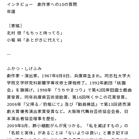
インタビュー 劇作家への10の質問
年譜
［寄稿］
北村 想「もちっと待ってろ」
小堀 純「あとがきに代えて」
─
ふかつ・しげふみ
劇作家・演出家。1967年8月8日、兵庫県生まれ。同志社大学大
学院文学研究科新聞学専攻修士課程修了。1992年劇団「桃園
会」を旗揚げ。1998年 『うちやまつり』で第42回岸田國士戯曲
賞受賞。同年兵庫県芸術奨励賞、第16回咲くやこの花賞受賞。
2006年『父帰る／釣堀にて』及び『動員挿話』で第13回読売演
劇大賞優秀演出家賞受賞など。大阪現代舞台芸術協会会長、日
本演出者協会理事を歴任。
2009年8月、肺小細胞がんが見つかる。「私を滅ぼすもの」の
「名前と実体」があることは「ないよりは良い」と書き記すほ