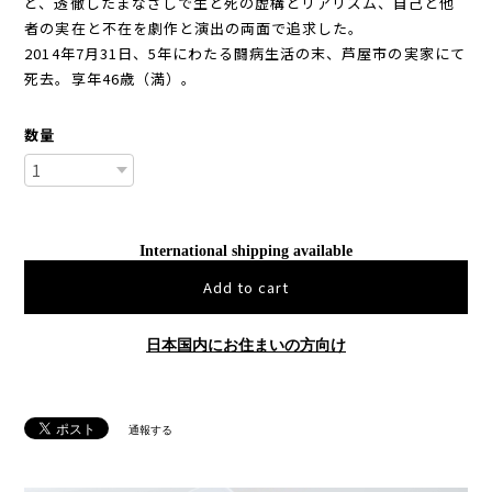
ど、透徹したまなざしで生と死の虚構とリアリズム、自己と他
者の実在と不在を劇作と演出の両面で追求した。
2014年7月31日、5年にわたる闘病生活の末、芦屋市の実家にて
死去。享年46歳（満）。
数量
International shipping available
Add to cart
日本国内にお住まいの方向け
通報する