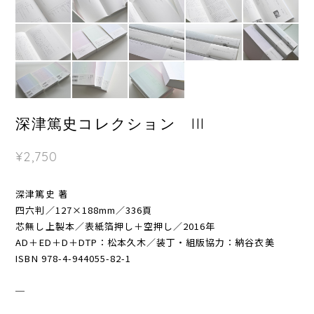
深津篤史コレクション III
¥2,750
深津篤史 著
四六判／127×188mm／336頁
芯無し上製本／表紙箔押し＋空押し／2016年
AD＋ED＋D＋DTP：松本久木／装丁・組版協力：納谷衣美
ISBN 978-4-944055-82-1
─