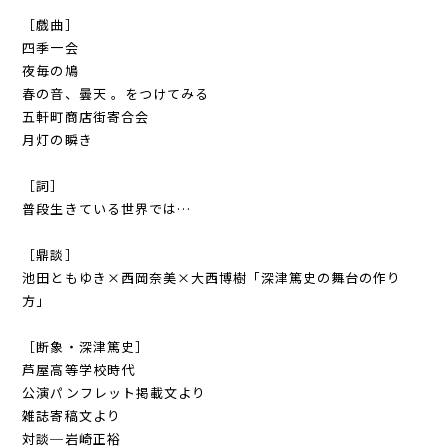
［戯曲］
四季一会
夜毎の鳩
春の音、曇天 。をつけてみる
五軒町商店街寄合会
月灯の瞬き
［詞］
普段生きている世界では…
［鼎談］
池田ともゆき×西岡奈美×大西博樹「深津篤史の舞台の作り
方」
［断象・深津篤史］
芦屋高等学校時代
公演パンフレット掲載文より
雑誌寄稿文より
対談─岩崎正裕