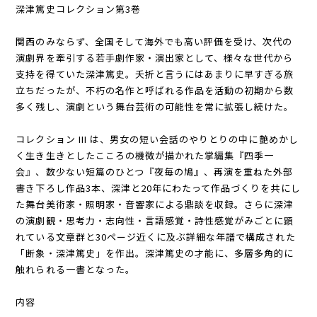
深津篤史コレクション第3巻
関西のみならず、全国そして海外でも高い評価を受け、次代の
演劇界を牽引する若手劇作家・演出家として、様々な世代から
支持を得ていた深津篤史。夭折と言うにはあまりに早すぎる旅
立ちだったが、不朽の名作と呼ばれる作品を活動の初期から数
多く残し、演劇という舞台芸術の可能性を常に拡張し続けた。
コレクション III は、男女の短い会話のやりとりの中に艶めかし
く生き生きとしたこころの機微が描かれた掌編集『四季一
会』、数少ない短篇のひとつ『夜毎の鳩』、再演を重ねた外部
書き下ろし作品3本、深津と20年にわたって作品づくりを共にし
た舞台美術家・照明家・音響家による鼎談を収録。さらに深津
の演劇観・思考力・志向性・言語感覚・詩性感覚がみごとに顕
れている文章群と30ページ近くに及ぶ詳細な年譜で構成された
「断象・深津篤史」を作出。深津篤史の才能に、多層多角的に
触れられる一書となった。
内容