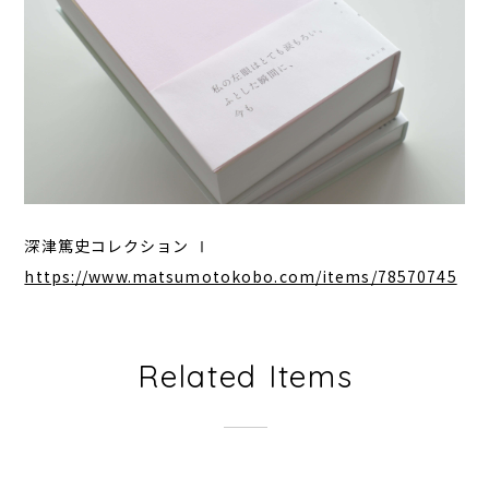
深津篤史コレクション Ⅰ
https://www.matsumotokobo.com/items/78570745
Related Items