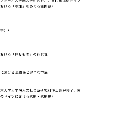
センター／大学院文学研究科）、専門領域はドイツ
における「参加」をめぐる諸問題）
哲学））
における「見せもの」の近代性
」における演劇狂と健全な市民
東京大学大学院人文社会系研究科博士課程修了、博
後のドイツにおける悲劇・悲劇論）
）