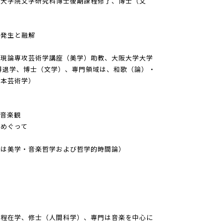
学大学院文学研究科博士後期課程修了、博士（文
）
の発生と融解
表現論専攻芸術学講座（美学）助教、大阪大学大学
得退学、博士（文学）、専門領域は、和歌（論）・
日本芸術学）
音楽観
めぐって
門は美学・音楽哲学および哲学的時間論）
課程在学、修士（人間科学）、専門は音楽を中心に