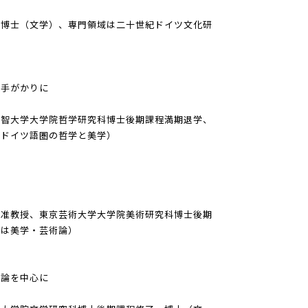
、博士（文学）、専門領域は二十世紀ドイツ文化研
）
を手がかりに
上智大学大学院哲学研究科博士後期課程満期退学、
紀ドイツ語圏の哲学と美学）
科准教授、東京芸術大学大学院美術研究科博士後期
域は美学・芸術論）
優論を中心に