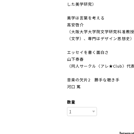
した美学研究）
美学は言葉を考える
高安啓介
（大阪大学大学院文学研究科准教
（文学）、専門はデザイン思想史
エッセイを書く面白さ
山下泰春
（同人サークル〈アレ★Club〉
音楽の欠片2 勝手な聴き手
河口 篤
数量
Internat