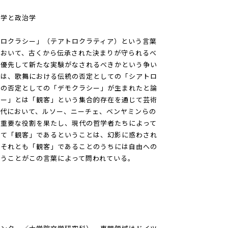
美学と政治学
トロクラシー」（テアトロクラティア）という言葉
において、古くから伝承された決まりが守られるべ
を優先して新たな実験がなされるべきかという争い
ンは、歌舞における伝統の否定としての「シアトロ
威の否定としての「デモクラシー」が生まれたと論
シー」とは「観客」という集合的存在を通じて芸術
代において、ルソー、ニーチェ、ベンヤミンらの
に重要な役割を果たし、現代の哲学者たちによって
して「観客」であるということは、幻影に惑わされ
、それとも「観客」であることのうちには自由への
うことがこの言葉によって問われている。