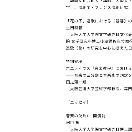
（静岡文化芸術大学講師、大阪大
学）、演劇学・フランス演劇研究
「花の下」連歌における〈観客〉
土田耕督
（大阪大学大学院文学研究科文化
院 文学研究科博士後期課程単位取
連歌（論）の研究を中心に据えた
特別寄稿
ボエティウス『音楽教程』における
──音楽の三分類と音楽家の規定を
田之頭一知
（大阪芸術大学芸術学部教授、専
［エッセイ］
音楽の欠片1 開演前
河口 篤
（大阪大学大学院文学研究科博士