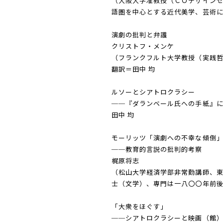
（大阪大学准教授（ＣＯデザイン
語圏を中心とする近代美学、芸術
演劇の批判と弁護
クリストフ・メンケ
（フランクフルト大学教授（実践
翻訳＝田中 均
ルソーとシアトロクラシー
──『ダランベール氏への手紙』
田中 均
モーリッツ「演劇への不幸な傾倒
──教育的言説の批判的考察
梶原将志
（松山大学経済学部非常勤講師、
士（文学）、専門は一八〇〇年前
「大衆をほぐす」
──シアトロクラシーと映画（館