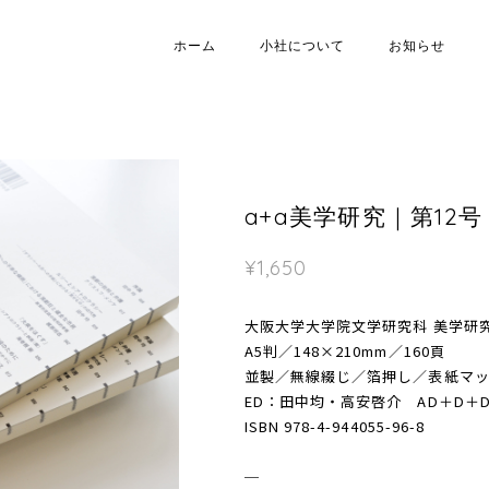
ホーム
小社について
お知らせ
a+a美学研究｜第12号
¥1,650
大阪大学大学院文学研究科 美学研究
A5判／148×210mm／160頁
並製／無線綴じ／箔押し／表紙マット
ED：田中均・高安啓介 AD＋D＋
ISBN 978-4-944055-96-8
─