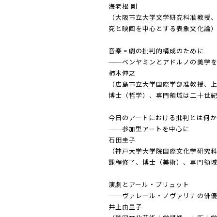
海老根 剛
（大阪市立大学文学研究科准教授
究と映画を中心とする表象文化論
音楽゠劇の批判的構成のために
──ベンヤミンとアドルノの美学
柿木伸之
（広島市立大学国際学部准教授、
博士（哲学）、専門領域は二十世
今日のアートにおける批判とは何か
──参加型アートを中心に
石田圭子
（神戸大学大学院国際文化学研究
課程修了、博士（美術）、専門領
演劇とアール・ブリュット
──ヴァレール・ノヴァリナの俳
井上由里子