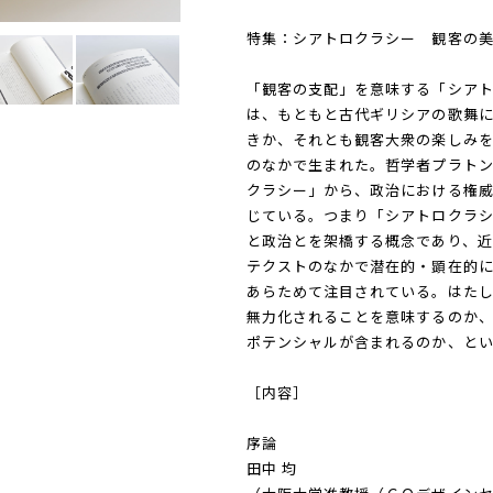
特集：シアトロクラシー 観客の
「観客の支配」を意味する「シア
は、もともと古代ギリシアの歌舞
きか、それとも観客大衆の楽しみ
のなかで生まれた。哲学者プラト
クラシー」から、政治における権
じている。つまり「シアトロクラ
と政治とを架橋する概念であり、近
テクストのなかで潜在的・顕在的
あらためて注目されている。はた
無力化されることを意味するのか
ポテンシャルが含まれるのか、とい
［内容］
序論
田中 均