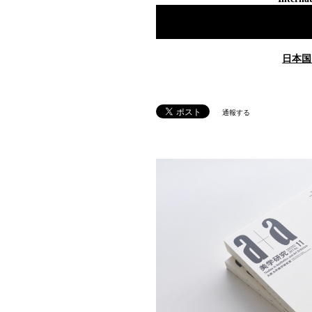
日本国
通報する