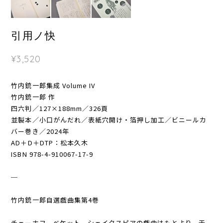
引用ノ快
¥3,520
竹内銃一郎集成 Volume IV
竹内銃一郎 作
四六判／127×188mm／326頁
並製本／小口がんだれ／表紙穴開け・箔押し加工／ビニールカ
バー巻き／2024年
AD＋D＋DTP：松本久木
ISBN 978-4-910067-17-9
─
竹内銃一郎自選戯曲集第4巻
チェーホフ、ベケット、シェイクスピアの戯曲はもとより、于