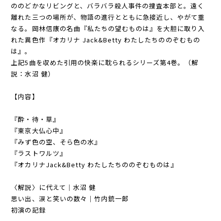
ののどかなリビングと、バラバラ殺人事件の捜査本部と。遠く
離れた三つの場所が、物語の進行とともに急接近し、やがて重
なる。岡林信康の名曲『私たちの望むものは』を大胆に取り入
れた異色作『オカリナ Jack&Betty わたしたちののぞむもの
は』。
上記5曲を収めた引用の快楽に耽られるシリーズ第4巻。（解
説：水沼 健）
【内容】
『酔・待・草』
『東京大仏心中』
『みず色の空、そら色の水』
『ラストワルツ』
『オカリナJack&Betty わたしたちののぞむものは』
〈解説〉に代えて｜水沼 健
思い出、涙と笑いの数々｜竹内銃一郎
初演の記録