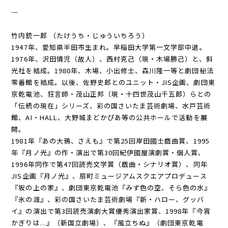
─
竹内銃一郎 （たけうち・じゅういちろう）
1947年、愛知県半田市生まれ。早稲田大学第一文学部中退。
1976年、沢田情児（故人）、西村克己（現・木場勝己）と、斜
光社を結成。1980年、木場、小出修士、森川隆一等と劇団秘法
零番館を結成。以後、佐野史郎とのユニット・JIS企画、劇団東
京乾電池、狂言師・茂山正邦（現・十四世茂山千五郎）らとの
「伝統の現在」シリーズ、彩の国さいたま芸術劇場、水戸芸術
館、AI・HALL、大野城まどかぴあ等の公共ホールで活動を展
開。
1981年『あの大鴉、さえも』で第25回岸田國士戯曲賞、1995
年『月ノ光』の作・演出で第30回紀伊國屋演劇賞・個人賞、
1996年同作で第47回読売文学賞（戯曲・シナリオ賞）、同年
JIS企画『月ノ光』、扇町ミュージアムスクエアプロデュース
『坂の上の家』、劇団東京乾電池『みず色の空、そら色の水』
『氷の涯』、彩の国さいたま芸術劇場『新・ハロー、グッバ
イ』の演出で第3回読売演劇大賞優秀演出家賞、1998年『今宵
かぎりは...』（新国立劇場）、『風立ちぬ』（劇団東京乾電