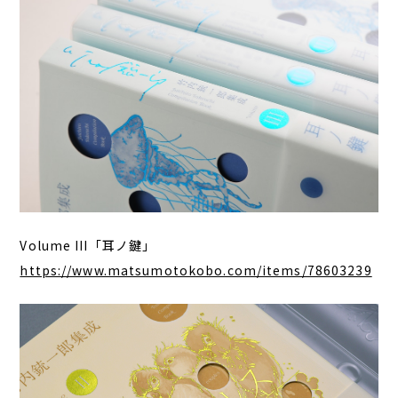
Volume III「耳ノ鍵」
https://www.matsumotokobo.com/items/78603239