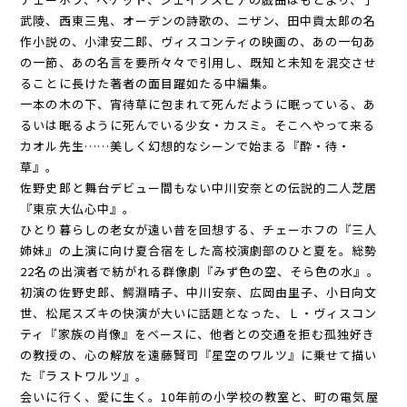
武陵、西東三鬼、オーデンの詩歌の、ニザン、田中貢太郎の名
作小説の、小津安二郎、ヴィスコンティの映画の、あの一句あ
の一節、あの名言を要所々々で引用し、既知と未知を混交させ
ることに長けた著者の面目躍如たる中編集。
一本の木の下、宵待草に包まれて死んだように眠っている、あ
るいは眠るように死んでいる少女・カスミ。そこへやって来る
カオル先生……美しく幻想的なシーンで始まる『酔・待・
草』。
佐野史郎と舞台デビュー間もない中川安奈との伝説的二人芝居
『東京大仏心中』。
ひとり暮らしの老女が遠い昔を回想する、チェーホフの『三人
姉妹』の上演に向け夏合宿をした高校演劇部のひと夏を。総勢
22名の出演者で紡がれる群像劇『みず色の空、そら色の水』。
初演の佐野史郎、鰐淵晴子、中川安奈、広岡由里子、小日向文
世、松尾スズキの快演が大いに話題となった、Ｌ・ヴィスコン
ティ『家族の肖像』をベースに、他者との交通を拒む孤独好き
の教授の、心の解放を遠藤賢司『星空のワルツ』に乗せて描い
た『ラストワルツ』。
会いに行く、愛に生く。10年前の小学校の教室と、町の電気屋