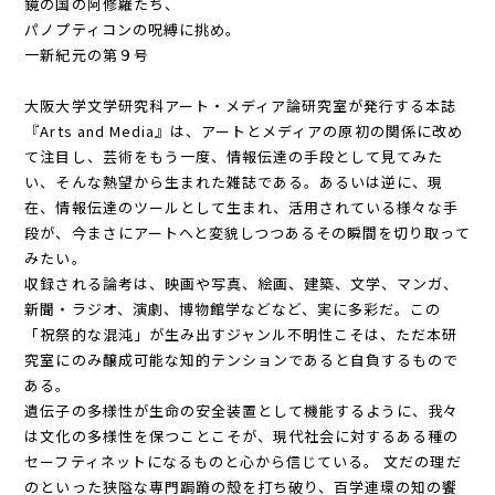
鏡の国の阿修羅たち、
パノプティコンの呪縛に挑め。
一新紀元の第９号
大阪大学文学研究科アート・メディア論研究室が発行する本誌
『Arts and Media』は、アートとメディアの原初の関係に改め
て注目し、芸術をもう一度、情報伝達の手段として見てみた
い、そんな熱望から生まれた雑誌である。あるいは逆に、現
在、情報伝達のツールとして生まれ、活用されている様々な手
段が、今まさにアートへと変貌しつつあるその瞬間を切り取って
みたい。
収録される論考は、映画や写真、絵画、建築、文学、マンガ、
新聞・ラジオ、演劇、博物館学などなど、実に多彩だ。この
「祝祭的な混沌」が生み出すジャンル不明性こそは、ただ本研
究室にのみ醸成可能な知的テンションであると自負するもので
ある。
遺伝子の多様性が生命の安全装置として機能するように、我々
は文化の多様性を保つことこそが、現代社会に対するある種の
セーフティネットになるものと心から信じている。 文だの理だ
のといった狭隘な専門跼蹐の殻を打ち破り、百学連環の知の饗