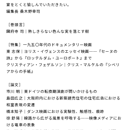
宴をとくと愉しんでいただきたい。
編集長 桑木野幸司
［巻頭言］
圀府寺 司｜熟しきらない色んな実を落とす樹
［特集］一九五〇年代のドキュメンタリー映画
東 志保｜ヨリス・イヴェンスのエッセイ映画──『セーヌの
詩』から『ロッテルダム・ユーロポート』まで
クリスティアン・フェゲルソン｜クリス・マルケルの『シベリ
アからの手紙』
［論文］
市川 明｜東ドイツの転換期演劇が問いかけるもの
島田広之｜大阪府内における新築建売住宅の住宅広告における
和室表現の変遷
橋本知子｜ダンス映画における実験性、触感性、痕跡
徐 舒陽｜線路から広がる風景を呼吸する──映像メディアにお
ける電車の表象