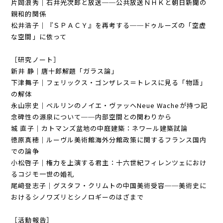
片岡浪秀｜石井光次郎と放送──公共放送ＮＨＫと朝日新聞の
親和的関係
松井浩子｜『ＳＰＡＣＹ』を再考する──ドゥルーズの「空虚
な空間」に依って
［研究ノート］
新井 静｜唐十郎解題「ガラス論」
下津舞子｜フェリックス・ゴンザレス＝トレスに見る「物語」
の解体
永山宗史｜ベルリンのノイエ・ヴァッヘNeue Wacheが持つ記
念碑性の源泉について──内部空間との関わりから
城 直子｜カトマンズ盆地の中庭建築：ネワール建築試論
徳原真穂｜ルーヴル美術館海外分館政策に関するフランス国内
での論争
小松啓子｜権力を上演する君主：十六世紀フィレンツェにおけ
るコジモ一世の婚礼
尾﨑登志子｜グスタフ・クリムトの中国美術受容──美術史に
おけるシノワズリとシノロギーのはざまで
［活動報告］