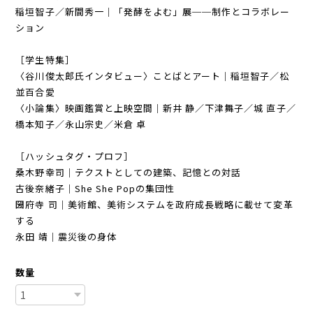
稲垣智子／新間秀一｜「発酵をよむ」展──制作とコラボレー
ション
［学生特集］
〈谷川俊太郎氏インタビュー〉ことばとアート｜稲垣智子／松
並百合愛
〈小論集〉映画鑑賞と上映空間｜新井 静／下津舞子／城 直子／
橋本知子／永山宗史／米倉 卓
［ハッシュタグ・プロフ］
桑木野幸司｜テクストとしての建築、記憶との対話
古後奈緒子｜She She Popの集団性
圀府寺 司｜美術館、美術システムを政府成長戦略に載せて変革
する
永田 靖｜震災後の身体
数量