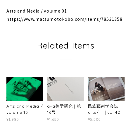
Arts and Media / volume 01
https://www.matsumotokobo.com/items/78531358
Related Items
Arts and Media /
a+a美学研究｜第
民族藝術学会誌
volume 15
16号
arts/ ｜vol.42
¥1,980
¥1,650
¥5,500