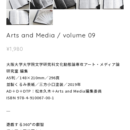
Arts and Media / volume 09
¥1,980
大阪大学大学院文学研究科文化動態論専攻アート・メディア論
研究室 編集
A5判／148×210mm／296頁
並製くるみ表紙／三方小口塗装／2019年
AD＋D＋DTP：松本久木＋Arts and Media編集委員
ISBN 978-4-910067-00-1
─
遊戯する360°の叡智