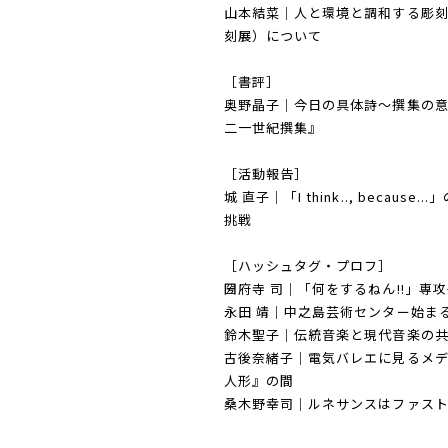
山本結菜｜人と環境と調和する彫
刻展）について
［書評］
奥野晶子｜今日の具体詩〜撰集の
二一世紀撰集』
［活動報告］
城 直子｜「I think.., beca
挑戦
［ハッシュタグ・プロフ］
圀府寺 司｜「何をするねん!!」専
永田 靖｜中之島芸術センター始ま
鈴木聖子｜伝統音楽と現代音楽の
古後奈緒子｜電気バレエに見るメ
人形』の間
桑木野幸司｜ルネサンスはファス