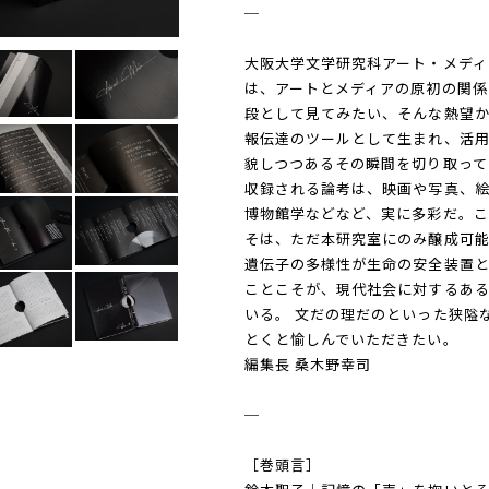
─
大阪大学文学研究科アート・メディア論
は、アートとメディアの原初の関係
段として見てみたい、そんな熱望
報伝達のツールとして生まれ、活用
貌しつつあるその瞬間を切り取って
収録される論考は、映画や写真、
博物館学などなど、実に多彩だ。こ
そは、ただ本研究室にのみ醸成可
遺伝子の多様性が生命の安全装置
ことこそが、現代社会に対するある
いる。 文だの理だのといった狭隘
とくと愉しんでいただきたい。
編集長 桑木野幸司
─
［巻頭言］