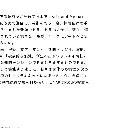
研究室が発行する本誌『Arts and Media』
に改めて注目し、芸術をもう一度、情報伝達の手
から生まれた雑誌である。あるいは逆に、現在、情
されている様々な手段が、今まさにアートへと変
みたい。
絵画、建築、文学、マンガ、新聞・ラジオ、演劇、
の「祝祭的な混沌」が生み出すジャンル不明性こ
能な知的テンションであると自負するものである。
として機能するように、我々は文化の多様性を保つ
種のセーフティネットになるものと心から信じて
な専門跼蹐の殻を打ち破り、百学連環の知の饗宴を