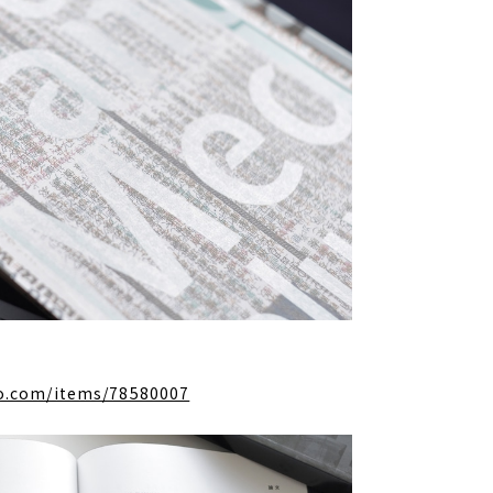
o.com/items/78580007