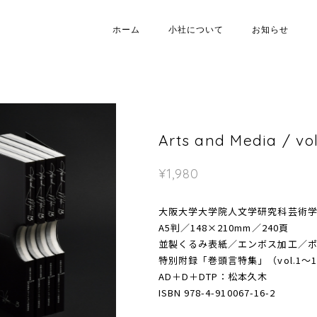
ホーム
小社について
お知らせ
Arts and Media / vo
¥1,980
大阪大学大学院人文学研究科芸術学
A5判／148×210mm／240頁
並製くるみ表紙／エンボス加工／ポ
特別附録「巻頭言特集」（vol.1
AD＋D＋DTP：松本久木
ISBN 978-4-910067-16-2