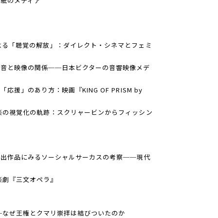
紙のメディア
よる「聴覚の解放」：ダイレクト・シネマとフェミ
る音と映像の関係──日本ビクターの音響映像メデ
」のあり方：映画『KING OF PRISM by
楽の視覚化の軌跡：スクリャービンからフィッシン
演出作品にみるソーシャルサーカスの考察──現代
楽劇『三文オペラ』
─なぜ王権とクマリ崇拝は結びついたのか