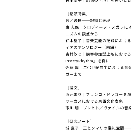
鈴木聖子｜記憶の「声」を掬いとる
［巻頭特集］
音／映像──記録と表現
東 志保｜クロディーヌ・ヌガレに
ニズムの観点から
鈴木聖子｜音楽芸能の記録におけ
ィアのアンソロジー（前編）
吉村汐七｜観客参加型上映における「応援
PrettyRhythm』を例に
佐藤 馨｜二〇世紀前半における音
ガーまで
［論文］
西元まり｜フランコ・ドラゴーヌ
サーカスにおける東西文化表象
市川 明｜ブレヒト／ヴァイルの音
［研究ノート］
城 直子｜王とクマリの儀礼空間─