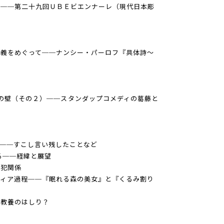
刻──第二十九回ＵＢＥビエンナーレ（現代日本彫
意義をめぐって──ナンシー・パーロフ『具体詩〜
use...」の壁（その２）──スタンダップコメディの葛藤と
攻──すこし言い残したことなど
る──経緯と展望
共犯関係
ディア過程──『眠れる森の美女』と『くるみ割り
ト教養のはしり？