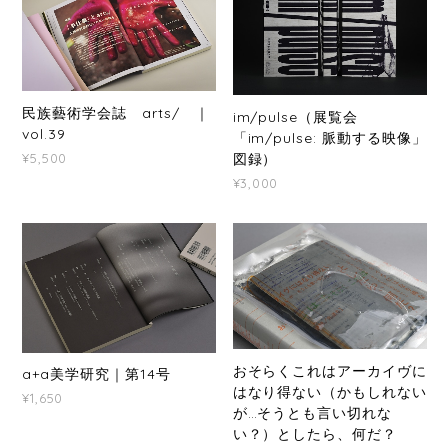
民族藝術学会誌 arts/ ｜
im/pulse（展覧会
vol.39
「im/pulse: 脈動する映像」
図録）
¥5,500
¥3,000
おそらくこれはアーカイヴに
a+a美学研究｜第14号
はなり得ない（かもしれない
¥1,650
が…そうとも言い切れな
い？）としたら、何だ？