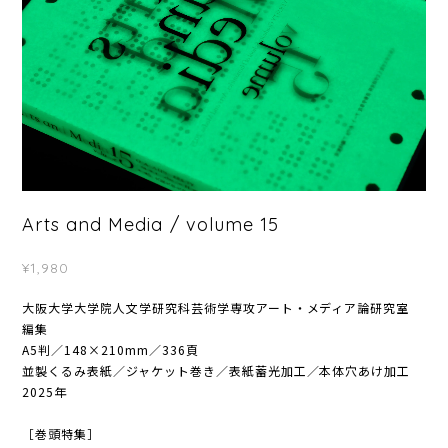
Arts and Media / volume 15
¥1,980
大阪大学大学院人文学研究科芸術学専攻アート・メディア論研究室
編集
A5判／148×210mm／336頁
並製くるみ表紙／ジャケット巻き／表紙蓄光加工／本体穴あけ加工
2025年
［巻頭特集］