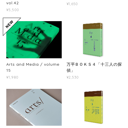
vol.42
¥1,650
¥5,500
Arts and Media / volume
万平ＢＯＫＳ４「十三人の探
15
偵」
¥1,980
¥2,530