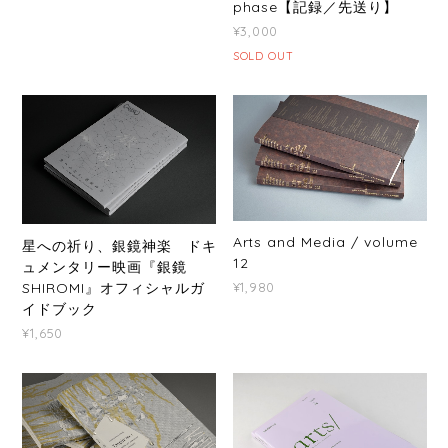
phase【記録／先送り】
¥3,000
SOLD OUT
Arts and Media / volume
星への祈り、銀鏡神楽 ドキ
12
ュメンタリー映画『銀鏡
SHIROMI』オフィシャルガ
¥1,980
イドブック
¥1,650