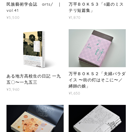
民族藝術学会誌 arts/ ｜
万平ＢＯＫＳ３「6篇のミス
vol.41
テリ短篇集」
¥5,500
¥1,870
万平ＢＯＫＳ２「夫婦パラダ
ある地方高校生の日記 一九
イス 〜街の灯はそこに〜／
五〇〜一九五三
縛師の娘」
¥3,960
¥1,650