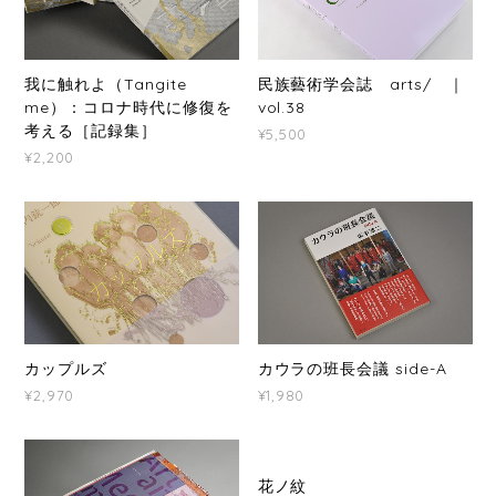
我に触れよ（Tangite
民族藝術学会誌 arts/ ｜
me）：コロナ時代に修復を
vol.38
考える［記録集］
¥5,500
¥2,200
カップルズ
カウラの班長会議 side-A
¥2,970
¥1,980