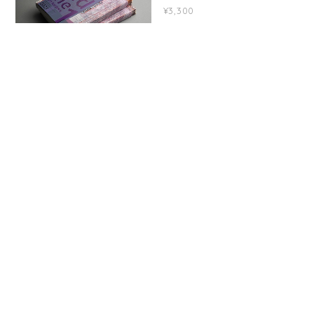
Arts and Media / volume
花ノ紋
11
¥3,300
¥1,980
SOLD OUT
多文化社会学解体新書 21
民族藝術学会誌 arts/ ｜
世紀の人文・社会科学入門
vol.37
¥2,750
¥5,500
SOLD OUT