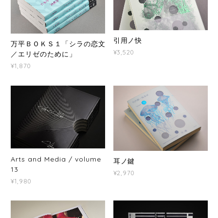
引用ノ快
万平ＢＯＫＳ１「シラの恋文
¥3,520
／エリゼのために」
¥1,870
Arts and Media / volume
耳ノ鍵
13
¥2,970
¥1,980