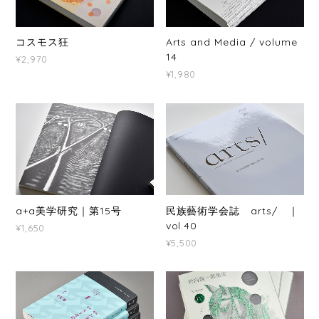
コスモス狂
Arts and Media / volume
14
¥2,970
¥1,980
a+a美学研究｜第15号
民族藝術学会誌 arts/ ｜
vol.40
¥1,650
¥5,500